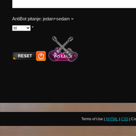
AntiBot pitanje: jedan+sedam =
*
Terms of Use |
XHTML
|
CSS
| Co