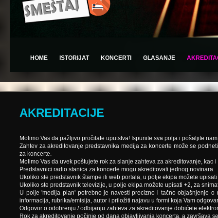
HOME
ISTORIJAT
KONCERTI
GLASANJE
AKREDITA
AKREDITACIJE
Molimo Vas da pažljivo pročitate uputstva! Ispunite sva polja i pošaljite n
Zahtev za akreditovanje predstavnika medija za koncerte može se podneti i
za koncerte.
Molimo Vas da uvek poštujete rok za slanje zahteva za akreditovanje, kao
Predstavnici radio stanica za koncerte mogu akreditovati jednog novinara.
Ukoliko ste predstavnik štampe ili web portala, u polje ekipa možete upisati 
Ukoliko ste predstavnik televizije, u polje ekipa možete upisati +2, za snimat
U polje 'medija plan' potrebno je navesti precizno i tačno objašnjenje o n
informacija, rubrika/emisija, autor i priložiti najavu u formi koja Vam odgovara 
Odgovor o odobrenju / odbijanju zahteva za akreditovanje dobićete elektr
Rok za akreditovanje počinje od dana objavljivanja koncerta, a završava se